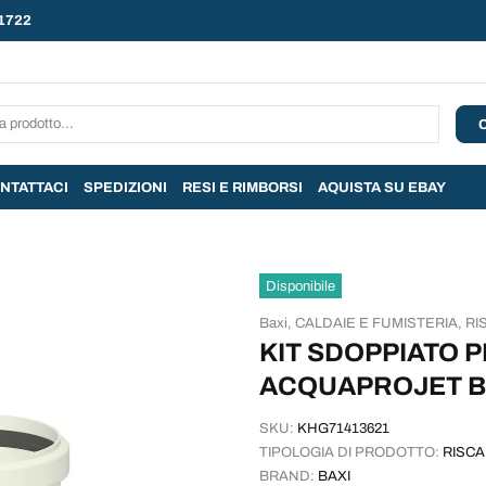
1722
NTATTACI
SPEDIZIONI
RESI E RIMBORSI
AQUISTA SU EBAY
Disponibile
Baxi,
CALDAIE E FUMISTERIA,
RI
KIT SDOPPIATO
ACQUAPROJET B
SKU:
KHG71413621
TIPOLOGIA DI PRODOTTO:
RISC
BRAND:
BAXI