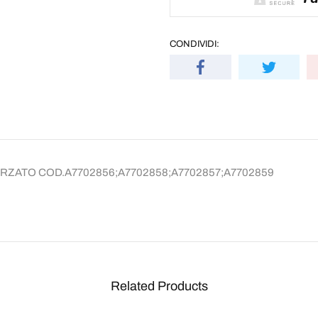
CONDIVIDI:
I
ZATO COD.A7702856;A7702858;A7702857;A7702859
Related Products