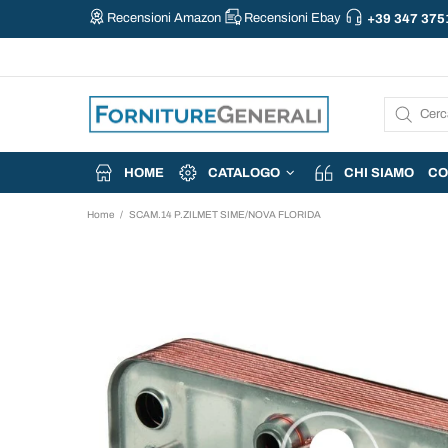
Recensioni Amazon
Recensioni Ebay
+39 347 375
HOME
CATALOGO
CHI SIAMO
CO
Home
SCAM.14 P.ZILMET SIME/NOVA FLORIDA