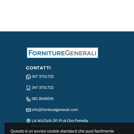
CONTATTI
347 3751722
347 3751722
081 8446234
info@fornituregenerali.com
LA NUOVA OF.PI di Ciro Petrella
Via capitolo 29 - 80011 Acerra NA
Questo è un avviso cookie standard che puoi facilmente