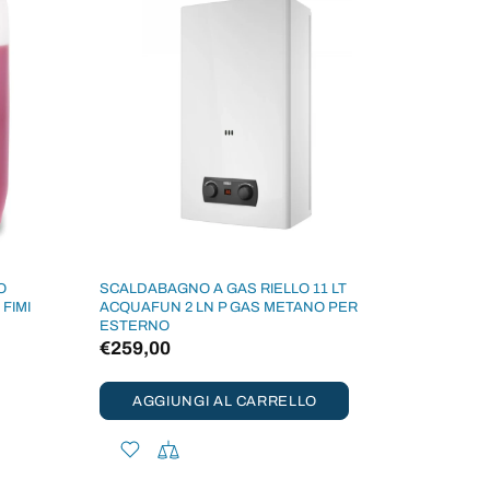
O
SCALDABAGNO A GAS RIELLO 11 LT
POMPA D
FIMI
ACQUAFUN 2 LN P GAS METANO PER
CALDAIA
ESTERNO
LATTINE 
€259,00
€298,7
AGGIUNGI AL CARRELLO
AGG